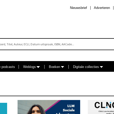
Nieuwsbrief
Adverteren
e podcasts
Weblogs
Boeken
Digitale collecties