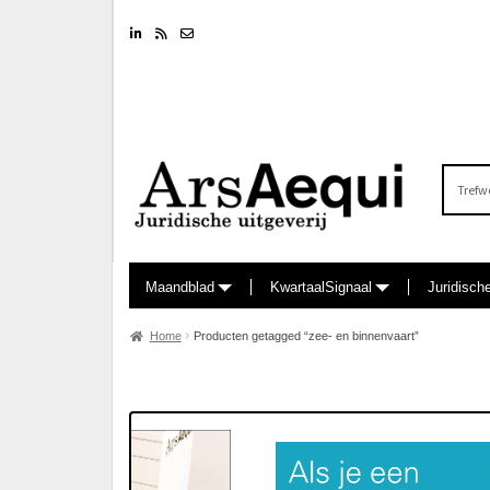
Linkedin
RSS feed
Nieuwsbrief
Zoeken
naar:
Maandblad
KwartaalSignaal
Juridisch
Home
Producten getagged “zee- en binnenvaart”