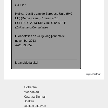
P.J. Slot
Hof van Justitie van de Europese Unie (HvJ
EU) (Derde Kamer) 7 maart 2013,
ECLI:EU:C:2013:139, zaak C-547/10 P
(
Zwitserland/Commissie
)
Annotaties en wetgeving | Annotatie
november 2013
AA20130852
Maandbladartikel
Enig resultaat
Collectie
Maandblad
KwartaalSignaal
Boeken
Digitale uitgaven