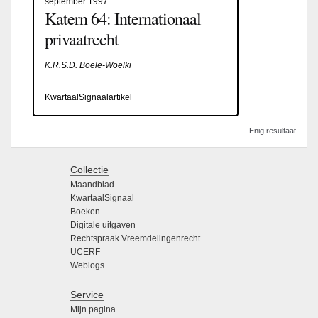
september 1997
Katern 64: Internationaal
privaatrecht
K.R.S.D. Boele-Woelki
KwartaalSignaalartikel
Enig resultaat
Collectie
Maandblad
KwartaalSignaal
Boeken
Digitale uitgaven
Rechtspraak Vreemdelingenrecht
UCERF
Weblogs
Service
Mijn pagina