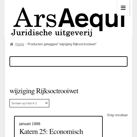
Home
Producten getagged “wijziging Rijksoctrooiwet”
wijziging Rijksoctrooiwet
Enig resultaat
januari 1988
Katern 25: Economisch