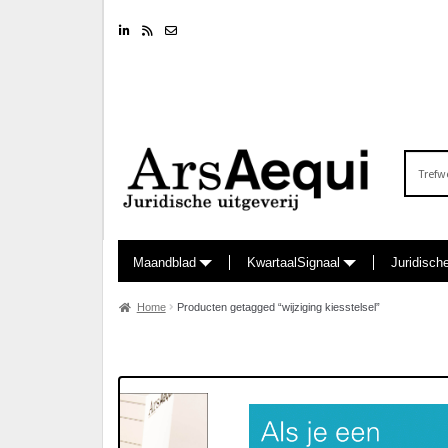
Linkedin
RSS feed
Nieuwsbrief
Zoeken
naar:
Maandblad
KwartaalSignaal
Juridisch
Home
Producten getagged “wijziging kiesstelsel”