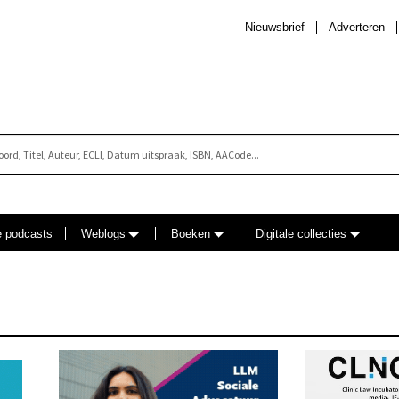
Nieuwsbrief
Adverteren
e podcasts
Weblogs
Boeken
Digitale collecties