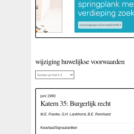
wijziging huwelijkse voorwaarden
juni 1990
Katern 35: Burgerlijk recht
M.E. Franke, G.H. Lankhorst, B.E. Reinhartz
KwartaalSignaalartikel