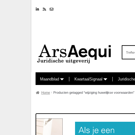
Linkedin
RSS feed
Nieuwsbrief
Zoeken
naar:
Maandblad
KwartaalSignaal
Juridisch
Home
Producten getagged “wijziging huwelijkse voorwaarden”