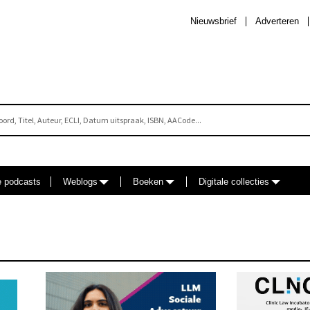
Nieuwsbrief
Adverteren
e podcasts
Weblogs
Boeken
Digitale collecties