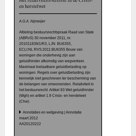
en herstelwet
A.G.A. Nijmeijer
Afdeling bestuursrechtspraak Raad van State
(ABRvS) 30 november 2011, nr.
201011839/1/R3, LJN: BU6355,
ECLI:NL:RVS:2011:BU6355 Bouw van
woningen die onderhevig zijn aan
geluidhinder afkomstig van wegverkeer.
Maximaal toelaatbare geluidbelasting op
woningen. Regels over geluidbelasting zijn
kennelijk niet geschreven ter bescherming van
de belangen van omwonenden. Relativiteit in
het bestuursrecht. Artikel 83 Wet geluidhinder
(Wgh) en artikel 1.9 Crisis- en herstelwet
(Chw).
Annotaties en wetgeving | Annotatie
maart 2012
AA20120222