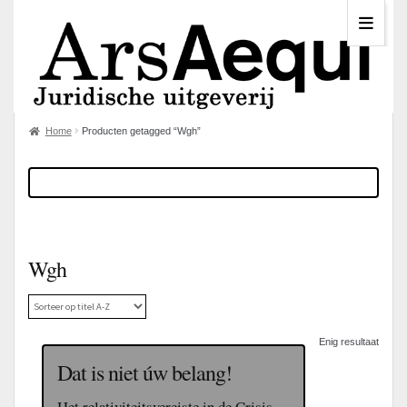
Home
Producten getagged “Wgh”
Wgh
Enig resultaat
Dat is niet úw belang!
Het relativiteitsvereiste in de Crisis-