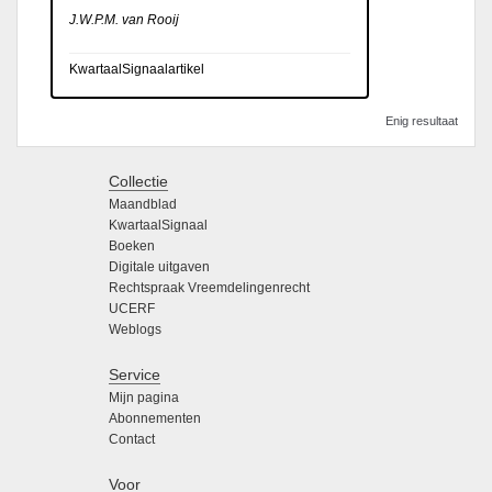
J.W.P.M. van Rooij
KwartaalSignaalartikel
Enig resultaat
Collectie
Maandblad
KwartaalSignaal
Boeken
Digitale uitgaven
Rechtspraak Vreemdelingenrecht
UCERF
Weblogs
Service
Mijn pagina
Abonnementen
Contact
Voor