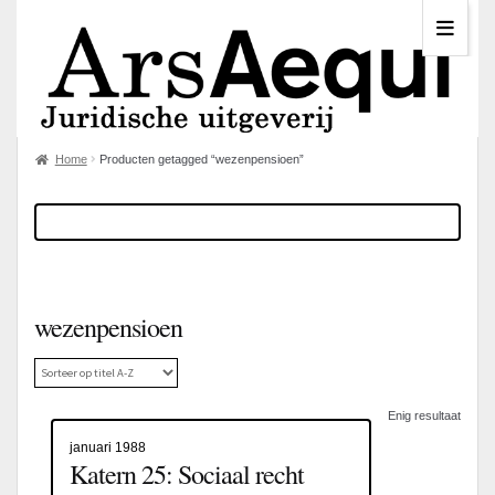
Home
Producten getagged “wezenpensioen”
wezenpensioen
Enig resultaat
januari 1988
Katern 25: Sociaal recht