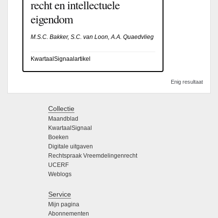
recht en intellectuele
eigendom
M.S.C. Bakker, S.C. van Loon, A.A. Quaedvlieg
KwartaalSignaalartikel
Enig resultaat
Collectie
Maandblad
KwartaalSignaal
Boeken
Digitale uitgaven
Rechtspraak Vreemdelingenrecht
UCERF
Weblogs
Service
Mijn pagina
Abonnementen