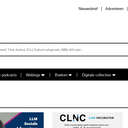
Nieuwsbrief
Adverteren
e podcasts
Weblogs
Boeken
Digitale collecties