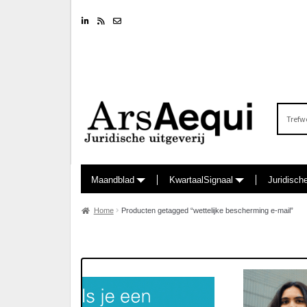
Linkedin
RSS feed
Nieuwsbrief
Zoeken
naar:
Maandblad
KwartaalSignaal
Juridisch
Home
Producten getagged “wettelijke bescherming e-mail”