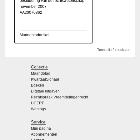
bestudering van de rechtswetenschap
november 2007
AA20070862
Maandbladartikel
Toont alle 2 resultaten
Collectie
Maandblad
KwartaalSignaal
Boeken
Digitale uitgaven
Rechtspraak Vreemdelingenrecht
UCERF
Weblogs
Service
Mijn pagina
Abonnementen