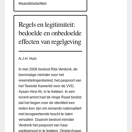
Maandbladartikel
Regels en legitimiteit:
bedoelde en onbedoelde
effecten van regelgeving
N.J.H. Huls
In mei 2006 besloot Rita Verdonk, de
toenmalige minister voor het
vreemdelingenbeleid, het paspoort van
het Tweede Kamerlid voor de VVD,
Ayaan Hirsi Ali, in te trekken. In een
recent arrest had de Hoge Raad beslist
dat het liegen over de identiteit een
reden kon zijn om iemands nationaliteit
met terugwerkende kracht te laten
vervallen. Daarom besloot minister
Verdonk het paspoort van haar
partijgenoot in te trekken. Omdat Ayaan