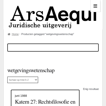
Home
Producten getagged “wetgevingswetenschap”
wetgevingswetenschap
Enig resultaat
juni 1988
Katern 27: Rechtsfilosofie en