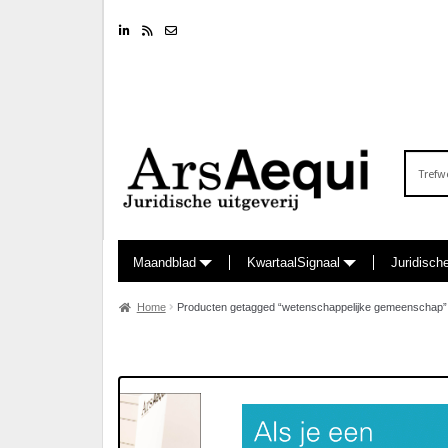
Linkedin
RSS feed
Nieuwsbrief
Zoeken
naar:
Maandblad
KwartaalSignaal
Juridisch
Home
Producten getagged “wetenschappelijke gemeenschap”