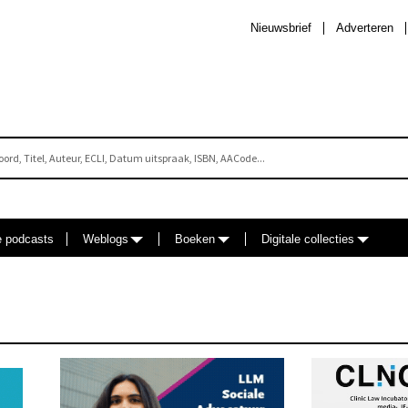
Nieuwsbrief
Adverteren
e podcasts
Weblogs
Boeken
Digitale collecties