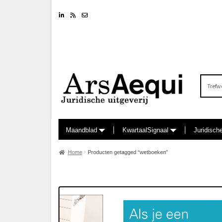
Linkedin
RSS feed
Nieuwsbrief
Zoeken
naar:
Maandblad
KwartaalSignaal
Juridisch
Home
Producten getagged “wetboeken”