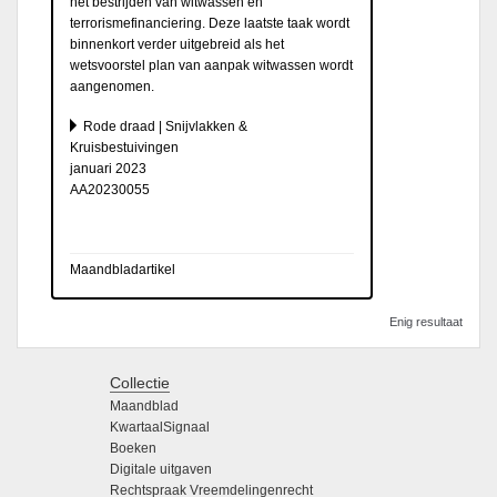
het bestrijden van witwassen en
terrorismefinanciering. Deze laatste taak wordt
binnenkort verder uitgebreid als het
wetsvoorstel plan van aanpak witwassen wordt
aangenomen.
Rode draad | Snijvlakken &
Kruisbestuivingen
januari 2023
AA20230055
Maandbladartikel
Enig resultaat
Collectie
Maandblad
KwartaalSignaal
Boeken
Digitale uitgaven
Rechtspraak Vreemdelingenrecht