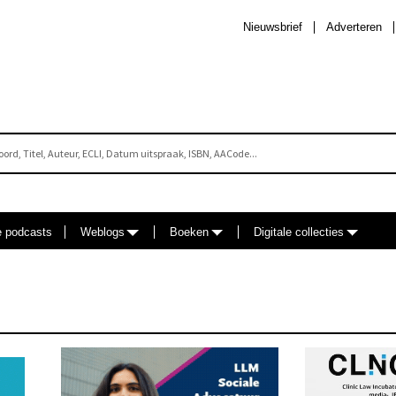
Nieuwsbrief
Adverteren
e podcasts
Weblogs
Boeken
Digitale collecties