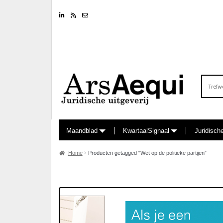
Linkedin
RSS feed
Nieuwsbrief
Zoeken
naar:
Maandblad
KwartaalSignaal
Juridisch
Home
Producten getagged “Wet op de politieke partijen”