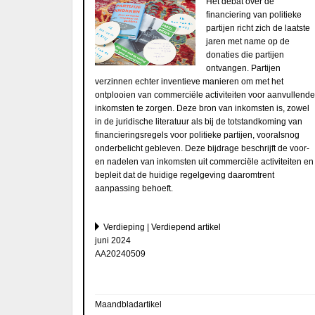
Het debat over de
financiering van politieke
partijen richt zich de laatste
jaren met name op de
donaties die partijen
ontvangen. Partijen
verzinnen echter inventieve manieren om met het
ontplooien van commerciële activiteiten voor aanvullende
inkomsten te zorgen. Deze bron van inkomsten is, zowel
in de juridische literatuur als bij de totstandkoming van
financieringsregels voor politieke partijen, vooralsnog
onderbelicht gebleven. Deze bijdrage beschrijft de voor-
en nadelen van inkomsten uit commerciële activiteiten en
bepleit dat de huidige regelgeving daaromtrent
aanpassing behoeft.
Verdieping | Verdiepend artikel
juni 2024
AA20240509
Maandbladartikel