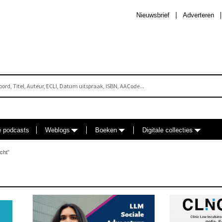
Nieuwsbrief
Adverteren
e podcasts
Weblogs
Boeken
Digitale collecties
cht”