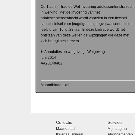
Op 1 april jl. trad de Wet invoering adolescentenstrafrecht
in werking. Met de invoering van het
adolescentenstrafrecht wordt voorzien in een flexibel
sanctiestelsel voor jeugdigen en jongvolwassenen in de
leeftijd van 16 tot 23 jaar. In deze bijdrage wordt het
ontstaan van deze wet en de wijzigingen die deze met
zich brengt beschreven.
Annotaties en wetgeving | Wetgeving
juni 2014
AA20140482
Maandbladartikel
Collectie
Service
Maandblad
Mijn pagina
KwartaalSignaal
Abonnementen