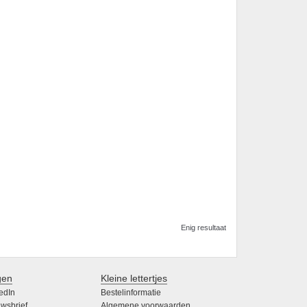
Enig resultaat
gen
Kleine lettertjes
edIn
Bestelinformatie
wsbrief
Algemene voorwaarden