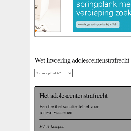
Wet invoering adolescentenstrafrecht
Het adolescentenstrafrecht
Een flexibel sanctiestelsel voor
jongvolwassenen
M.A.H. Kempen