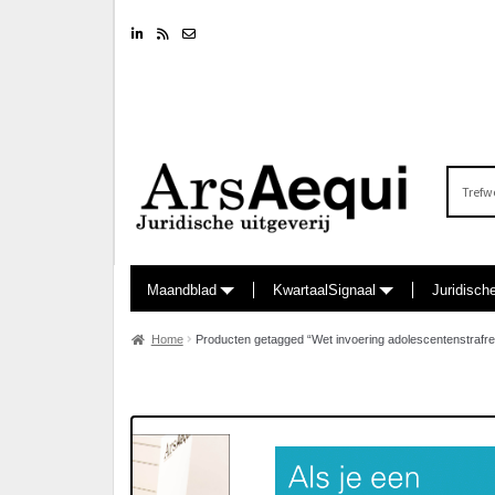
Linkedin
RSS feed
Nieuwsbrief
Zoeken
naar:
Maandblad
KwartaalSignaal
Juridisch
Home
Producten getagged “Wet invoering adolescentenstrafre