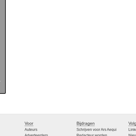
Voor
Bijdragen
Vol
Auteurs
Schrijven voor Ars Aequi
Link
Adverteerders
Redacteur worden
Nieu