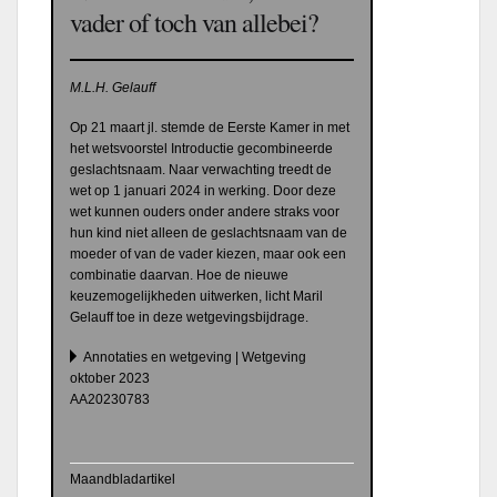
vader of toch van allebei?
M.L.H. Gelauff
Op 21 maart jl. stemde de Eerste Kamer in met
het wetsvoorstel Introductie gecombineerde
geslachtsnaam. Naar verwachting treedt de
wet op 1 januari 2024 in werking. Door deze
wet kunnen ouders onder andere straks voor
hun kind niet alleen de geslachtsnaam van de
moeder of van de vader kiezen, maar ook een
combinatie daarvan. Hoe de nieuwe
keuzemogelijkheden uitwerken, licht Maril
Gelauff toe in deze wetgevingsbijdrage.
Annotaties en wetgeving | Wetgeving
oktober 2023
AA20230783
Maandbladartikel