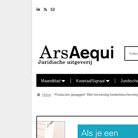
Linkedin
RSS feed
Nieuwsbrief
Zoeken
naar:
Maandblad
KwartaalSignaal
Juridisch
Home
Producten getagged “Wet herziening kinderbeschermin