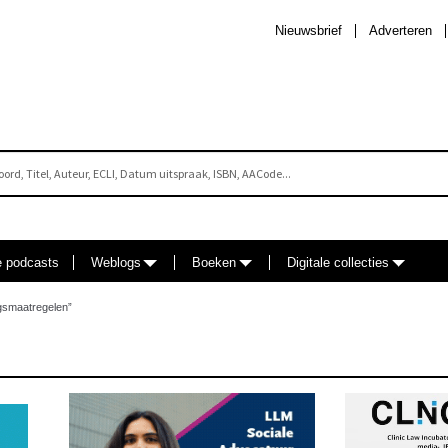
Nieuwsbrief
Adverteren
e podcasts
Weblogs
Boeken
Digitale collecties
gsmaatregelen”