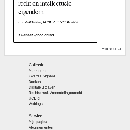
recht en intellectuele
eigendom
E.J. Arkenbout, M.Ph. van Sint Truiden
KwartaalSignaalartikel
Enig resultaat
Collectie
Maandblad
KwartaalSignaal
Boeken
Digitale uitgaven
Rechtspraak Vreemdelingenrecht
UCERF
Weblogs
Service
Mijn pagina
Abonnementen