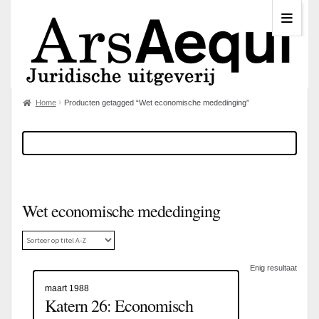
Home
Producten getagged “Wet economische mededinging”
Wet economische mededinging
Enig resultaat
maart 1988
Katern 26: Economisch