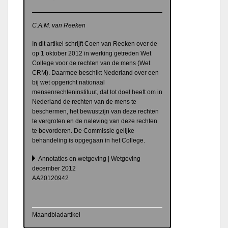
C.A.M. van Reeken
In dit artikel schrijft Coen van Reeken over de
op 1 oktober 2012 in werking getreden Wet
College voor de rechten van de mens (Wet
CRM). Daarmee beschikt Nederland over een
bij wet opgericht nationaal
mensenrechteninstituut, dat tot doel heeft om in
Nederland de rechten van de mens te
beschermen, het bewustzijn van deze rechten
te vergroten en de naleving van deze rechten
te bevorderen. De Commissie gelijke
behandeling is opgegaan in het College.
Annotaties en wetgeving | Wetgeving
december 2012
AA20120942
Maandbladartikel