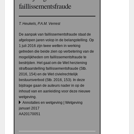
faillissementsfraude
T. Heukels, P.A.M. Verrest
De aanpak van faillissementsfraude staat de
afgelopen jaren volop in de belangstelling. Op
1 juli 2016 zijn twee wetten in werking
getreden die beide zien op verbetering van de
mogelijkheden om faillissementsfraude te
bestrijden. Het gaat om de Wet herziening
strafbaarstelling faillissementsfraude (Stb.
2016, 154) en de Wet civielrechtelijk
bestuursverbod (Stb. 2016, 153). In deze
bijdrage gaan de auteurs nader in op de
inhoud van en aanleiding voor deze nieuwe
wetgeving.
Annotaties en wetgeving | Wetgeving
januari 2017
AA20170051