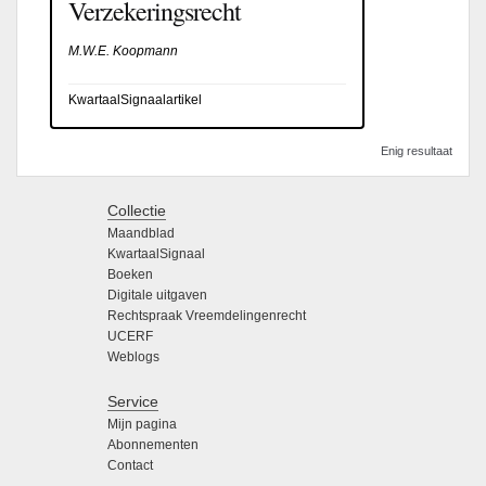
Verzekeringsrecht
M.W.E. Koopmann
KwartaalSignaalartikel
Enig resultaat
Collectie
Maandblad
KwartaalSignaal
Boeken
Digitale uitgaven
Rechtspraak Vreemdelingenrecht
UCERF
Weblogs
Service
Mijn pagina
Abonnementen
Contact