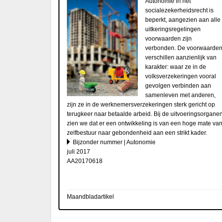
Autonomie in het
socialezekerheidsrecht is
beperkt, aangezien aan alle
uitkeringsregelingen
voorwaarden zijn
verbonden. De voorwaarde
verschillen aanzienlijk van
karakter: waar ze in de
volksverzekeringen vooral
gevolgen verbinden aan
samenleven met anderen,
zijn ze in de werknemersverzekeringen sterk gericht op
terugkeer naar betaalde arbeid. Bij de uitvoeringsorgane
zien we dat er een ontwikkeling is van een hoge mate va
zelfbestuur naar gebondenheid aan een strikt kader.
Bijzonder nummer | Autonomie
juli 2017
AA20170618
Maandbladartikel