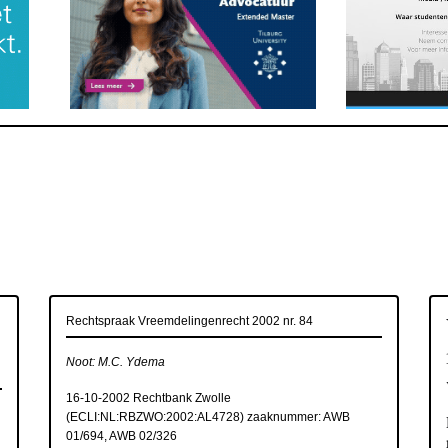
Rechtspraak Vreemdelingenrecht 2002 nr. 84
Noot: M.C. Ydema
16-10-2002 Rechtbank Zwolle
(
ECLI:NL:RBZWO:2002:AL4728
) zaaknummer: AWB
01/694, AWB 02/326