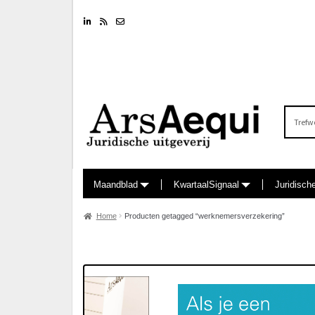
Linkedin
RSS feed
Nieuwsbrief
Zoeken
naar:
Maandblad
KwartaalSignaal
Juridisch
Home
Producten getagged “werknemersverzekering”