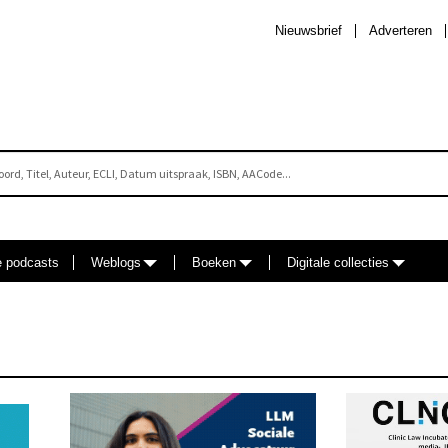
Nieuwsbrief
Adverteren
e podcasts
Weblogs
Boeken
Digitale collecties