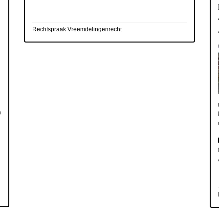
Rechtspraak Vreemdelingenrecht
n
n
n