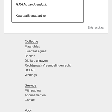
H.P.A.M. van Arendonk
KwartaalSignaalartikel
Enig resultaat
Collectie
Maandblad
KwartaalSignaal
Boeken
Digitale uitgaven
Rechtspraak Vreemdelingenrecht
UCERF
Weblogs
Service
Mijn pagina
Abonnementen
Contact
Voor