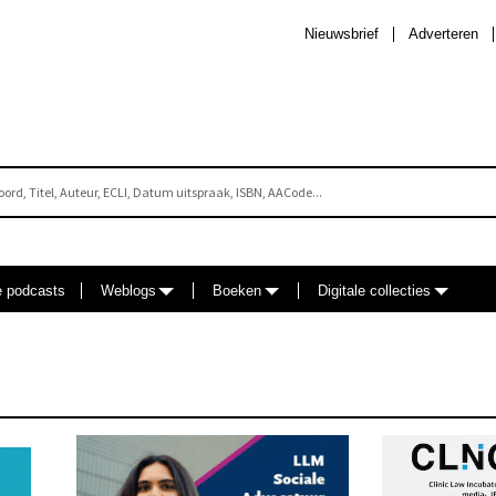
Nieuwsbrief
Adverteren
e podcasts
Weblogs
Boeken
Digitale collecties