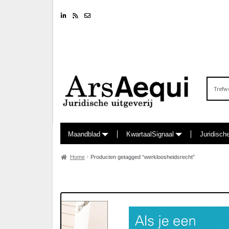
Linkedin
RSS feed
Nieuwsbrief
Zoeken
naar:
Maandblad
KwartaalSignaal
Juridisch
Home
Producten getagged “werkloosheidsrecht”