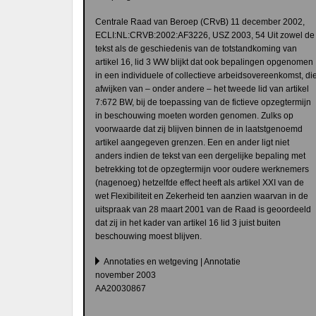
Centrale Raad van Beroep (CRvB) 11 december 2002,
ECLI:NL:CRVB:2002:AF3226, USZ 2003, 54 Uit zowel de
tekst als de geschiedenis van de totstandkoming van
artikel 16, lid 3 WW blijkt dat ook bepalingen opgenomen
in een individuele of collectieve arbeidsovereenkomst, di
afwijken van – onder andere – het tweede lid van artikel
7:672 BW, bij de toepassing van de fictieve opzegtermijn
in beschouwing moeten worden genomen. Zulks op
voorwaarde dat zij blijven binnen de in laatstgenoemd
artikel aangegeven grenzen. Een en ander ligt niet
anders indien de tekst van een dergelijke bepaling met
betrekking tot de opzegtermijn voor oudere werknemers
(nagenoeg) hetzelfde effect heeft als artikel XXI van de
wet Flexibiliteit en Zekerheid ten aanzien waarvan in de
uitspraak van 28 maart 2001 van de Raad is geoordeeld
dat zij in het kader van artikel 16 lid 3 juist buiten
beschouwing moest blijven.
Annotaties en wetgeving | Annotatie
november 2003
AA20030867