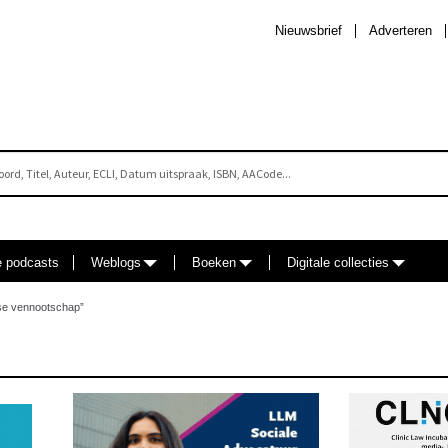
Nieuwsbrief
Adverteren
e podcasts
Weblogs
Boeken
Digitale collecties
dse vennootschap”