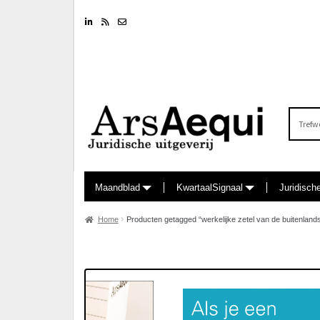
Linkedin
RSS feed
Nieuwsbrief
Zoeken
naar:
Maandblad
KwartaalSignaal
Juridisch
Home
Producten getagged “werkelijke zetel van de buitenlan