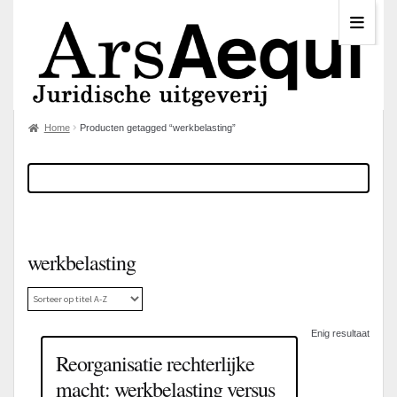
Home
Producten getagged “werkbelasting”
werkbelasting
Enig resultaat
Reorganisatie rechterlijke
macht: werkbelasting versus