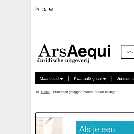
Linkedin
RSS feed
Nieuwsbrief
Zoeken
naar:
Maandblad
KwartaalSignaal
Juridisch
Home
Producten getagged “verzekerbaar belang”