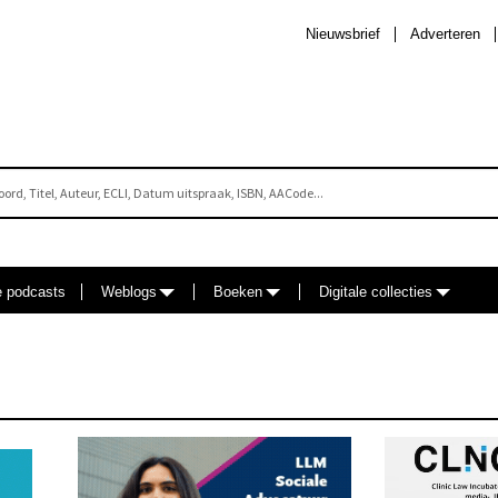
Nieuwsbrief
Adverteren
e podcasts
Weblogs
Boeken
Digitale collecties