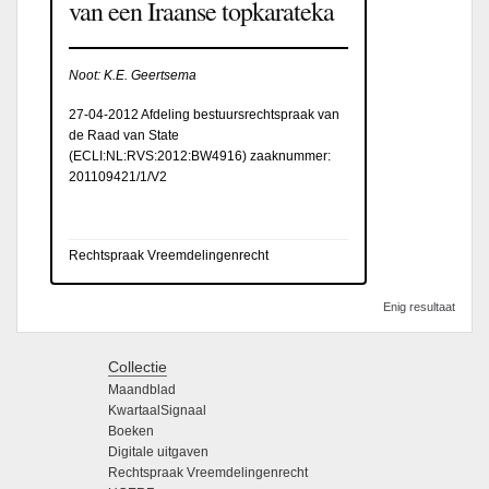
van een Iraanse topkarateka
Noot: K.E. Geertsema
27-04-2012 Afdeling bestuursrechtspraak van
de Raad van State
(
ECLI:NL:RVS:2012:BW4916
) zaaknummer:
201109421/1/V2
Rechtspraak Vreemdelingenrecht
Enig resultaat
Collectie
Maandblad
KwartaalSignaal
Boeken
Digitale uitgaven
Rechtspraak Vreemdelingenrecht