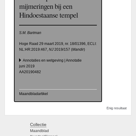
mijmeringen bij een
Hindoestaanse tempel
S.M. Bartman
Hoge Raad 29 maart 2019, nr. 18/01396, ECLI:​
NL:​HR:​2019:​467,
NJ
2019/157 (
Mandir
)
Annotaties en wetgeving | Annotatie
juni 2019
AA20190482
Maandbladartikel
Enig resultaat
Collectie
Maandblad