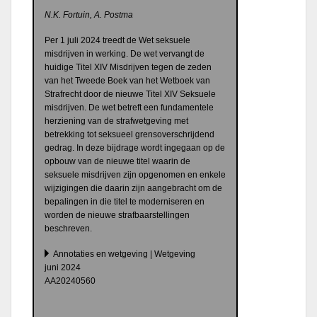
N.K. Fortuin, A. Postma
Per 1 juli 2024 treedt de Wet seksuele
misdrijven in werking. De wet vervangt de
huidige Titel XIV Misdrijven tegen de zeden
van het Tweede Boek van het Wetboek van
Strafrecht door de nieuwe Titel XIV Seksuele
misdrijven. De wet betreft een fundamentele
herziening van de strafwetgeving met
betrekking tot seksueel grensoverschrijdend
gedrag. In deze bijdrage wordt ingegaan op de
opbouw van de nieuwe titel waarin de
seksuele misdrijven zijn opgenomen en enkele
wijzigingen die daarin zijn aangebracht om de
bepalingen in die titel te moderniseren en
worden de nieuwe strafbaarstellingen
beschreven.
Annotaties en wetgeving | Wetgeving
juni 2024
AA20240560