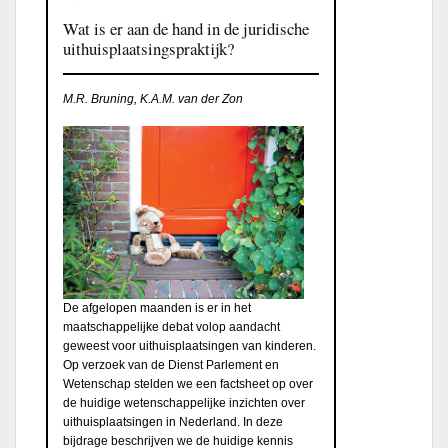
Wat is er aan de hand in de juridische
uithuisplaatsingspraktijk?
M.R. Bruning, K.A.M. van der Zon
De afgelopen maanden is er in het
maatschappelijke debat volop aandacht
geweest voor uithuisplaatsingen van kinderen.
Op verzoek van de Dienst Parlement en
Wetenschap stelden we een factsheet op over
de huidige wetenschappelijke inzichten over
uithuisplaatsingen in Nederland. In deze
bijdrage beschrijven we de huidige kennis