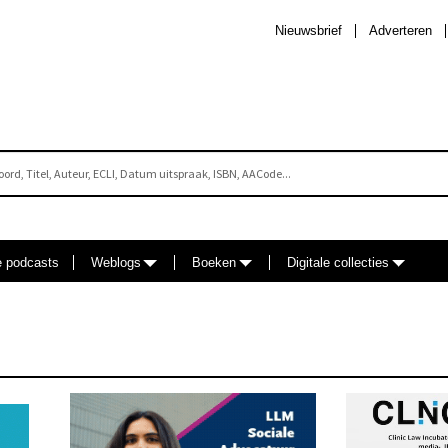
Nieuwsbrief
Adverteren
e podcasts
Weblogs
Boeken
Digitale collecties