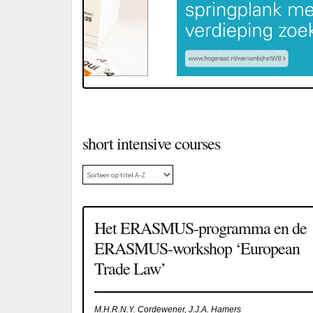
short intensive courses
Het ERASMUS-programma en de
ERASMUS-workshop ‘European
Trade Law’
M.H.R.N.Y. Cordewener, J.J.A. Hamers