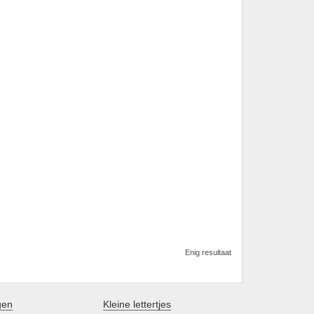
Enig resultaat
gen
Kleine lettertjes