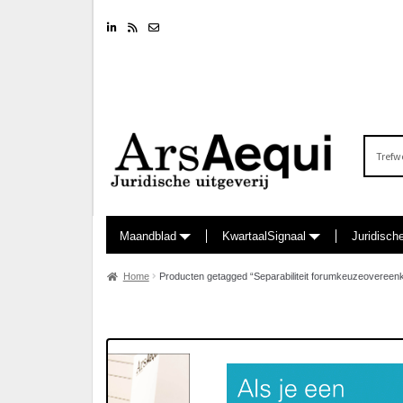
Linkedin
RSS feed
Nieuwsbrief
Zoeken
naar:
Maandblad
KwartaalSignaal
Juridisch
Home
Producten getagged “Separabiliteit forumkeuzeovereen