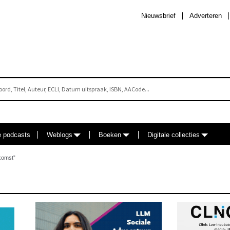
Nieuwsbrief
Adverteren
e podcasts
Weblogs
Boeken
Digitale collecties
komst”