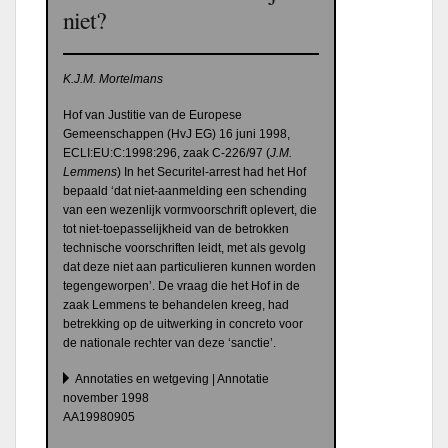
niet?
K.J.M. Mortelmans
Hof van Justitie van de Europese
Gemeenschappen (HvJ EG) 16 juni 1998,
ECLI:EU:C:1998:296, zaak C-226/97 (
J.M.
Lemmens
) In het Securitel-arrest had het Hof
bepaald ‘dat niet-aanmelding een schending
van een wezenlijk vormvoorschrift oplevert, die
tot niet-toepasselijkheid van de betrokken
technische voorschriften leidt, met als gevolg
dat deze niet aan particulieren kunnen worden
tegengeworpen’. De vraag die het Hof in de
zaak Lemmens te behandelen kreeg, had
betrekking op de uitwerking in concreto voor
de nationale rechter van deze ‘sanctie’.
Annotaties en wetgeving | Annotatie
november 1998
AA19980905