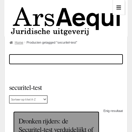
Home
Producten getagged “securitel-test”
securitel-test
Enig resultaat
Dronken rijders: de
Securitel-test verduidelijkt of