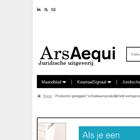
Linkedin
RSS feed
Nieuwsbrief
Zoeken
naar:
Maandblad
KwartaalSignaal
Juridisch
Home
Producten getagged “schuldaansprakelijkheid werkgever