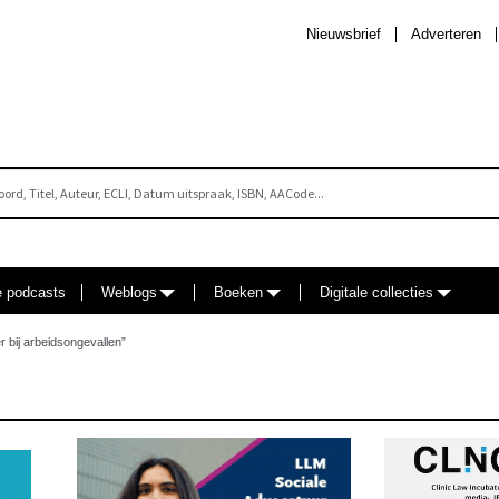
Nieuwsbrief
Adverteren
e podcasts
Weblogs
Boeken
Digitale collecties
 bij arbeidsongevallen”