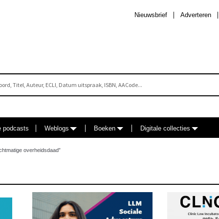
Nieuwsbrief
Adverteren
e podcasts
Weblogs
Boeken
Digitale collecties
chtmatige overheidsdaad”