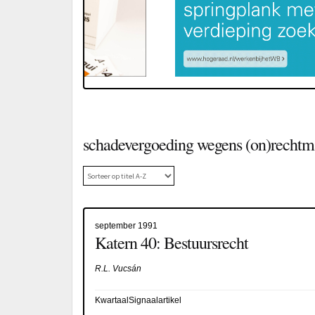
schadevergoeding wegens (on)rechtm
september 1991
Katern 40: Bestuursrecht
R.L. Vucsán
KwartaalSignaalartikel