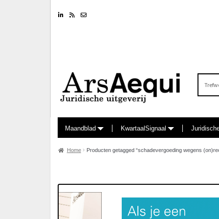
Linkedin
RSS feed
Nieuwsbrief
Zoeken
naar:
Maandblad
KwartaalSignaal
Juridisch
Home
Producten getagged “schadevergoeding wegens (on)re