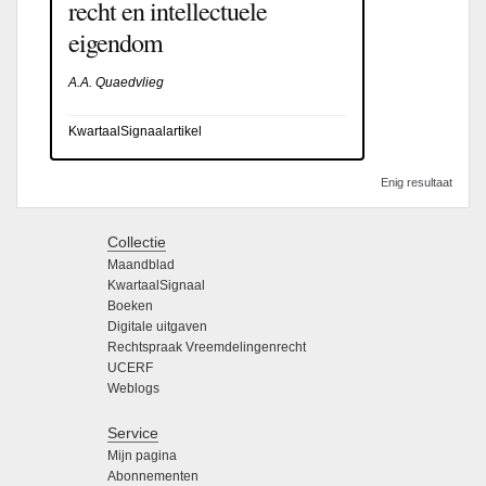
recht en intellectuele
eigendom
A.A. Quaedvlieg
KwartaalSignaalartikel
Enig resultaat
Collectie
Maandblad
KwartaalSignaal
Boeken
Digitale uitgaven
Rechtspraak Vreemdelingenrecht
UCERF
Weblogs
Service
Mijn pagina
Abonnementen