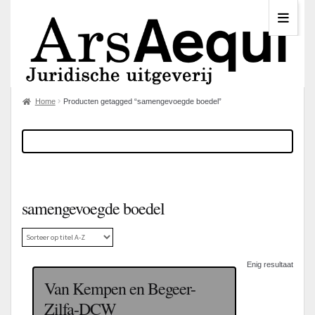
Home
Producten getagged “samengevoegde boedel”
samengevoegde boedel
Enig resultaat
Van Kempen en Begeer-
Zilfa-DCW