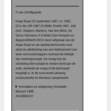
P. van Schilfgaarde
Hoge Raad 25 september 1987, nr.
7092,
ECLI:NL:HR:1987:AC9980,
RvdW 1987, 168
(mrs. Snijders, Martens, Van den Blink, De
Groot, Hermans; A-G Mok) (
Van Kempen en
Begeer/Zilfa/DCW
) In deze uitspraak van de
Hoge Raad en de daarbij behorende noot
staat de afwikkeling van een faillissement van
twee vennootschappen centraal die feitelijk
zijn samengevoegd. De vraag hoe de
scheiding dient plaats te vinden komt aan de
orde, alsmede de vraag of dit überhaupt
mogelijk is. In de noot wordt uitvoerig
jurisprudentie en literatuur aangehaald.
Annotaties en wetgeving | Annotatie
februari 1988
AA19880107