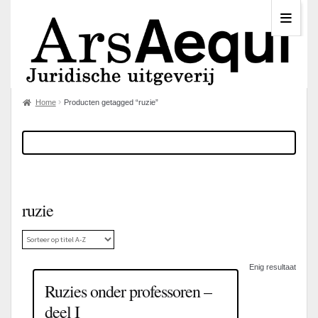
Home
Producten getagged “ruzie”
ruzie
Enig resultaat
Ruzies onder professoren –
deel I