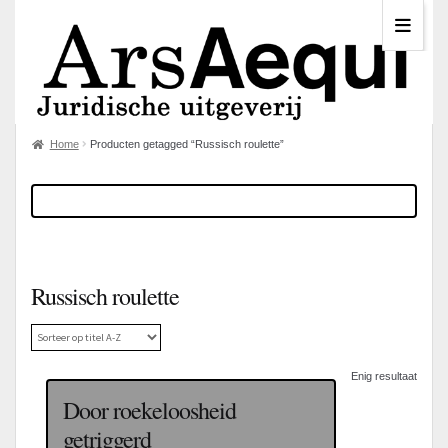
Home
Producten getagged “Russisch roulette”
Russisch roulette
Enig resultaat
Door roekeloosheid
getriggerd