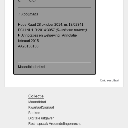
T. Kooijmans
Hoge Raad 28 oktober 2014, nr.
13/02341,
ECLI:NL:HR:2014:3057
(
Russische roulette)
Annotaties en wetgeving | Annotatie
februari 2015
AA20150130
Maandbladartikel
Enig resultaat
Collectie
Maandblad
KwartaalSignaal
Boeken
Digitale uitgaven
Rechtspraak Vreemdelingenrecht