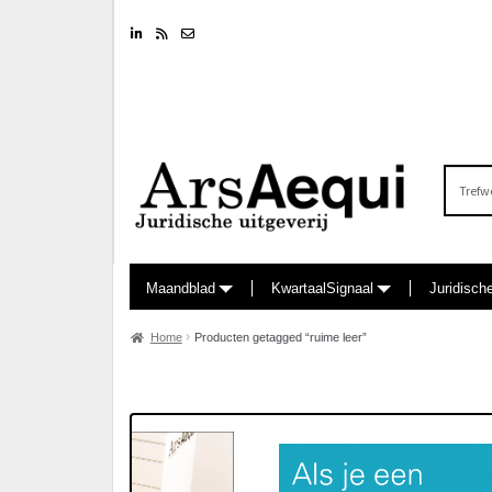
Linkedin
RSS feed
Nieuwsbrief
Zoeken
naar:
Maandblad
KwartaalSignaal
Juridisch
Home
Producten getagged “ruime leer”