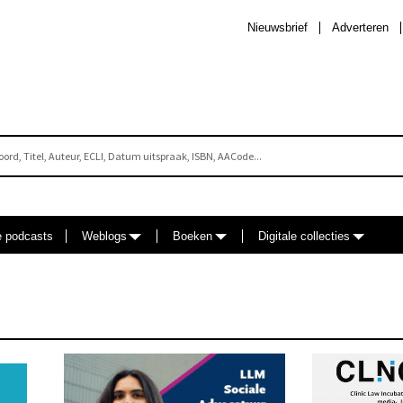
Nieuwsbrief
Adverteren
e podcasts
Weblogs
Boeken
Digitale collecties