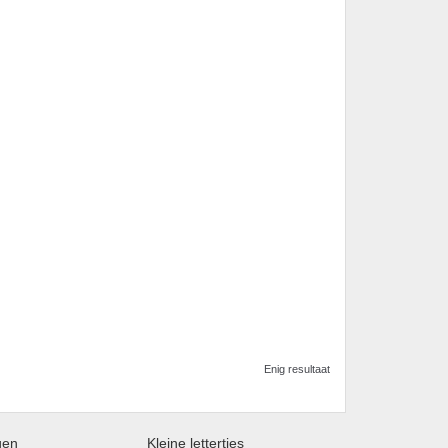
Enig resultaat
gen
Kleine lettertjes