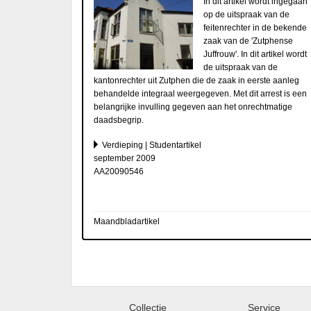
In dit artikel wordt ingegaan
op de uitspraak van de
feitenrechter in de bekende
zaak van de 'Zutphense
Juffrouw'. In dit artikel wordt
de uitspraak van de
kantonrechter uit Zutphen die de zaak in eerste aanleg
behandelde integraal weergegeven. Met dit arrest is een
belangrijke invulling gegeven aan het onrechtmatige
daadsbegrip.
Verdieping | Studentartikel
september 2009
AA20090546
Maandbladartikel
Collectie
Service