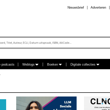
Nieuwsbrief
Adverteren
e podcasts
Weblogs
Boeken
Digitale collecties
”