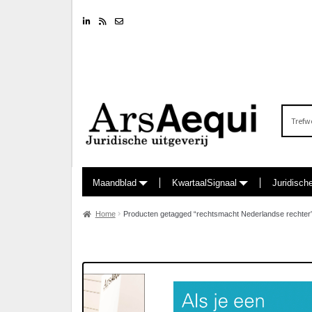
Linkedin
RSS feed
Nieuwsbrief
Zoeken
naar:
Maandblad
KwartaalSignaal
Juridisch
Home
Producten getagged “rechtsmacht Nederlandse rechter