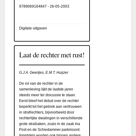
9789069164847
-
26-05-2003
Digitale uitgaven
Laat de rechter met rust!
G.J.A. Geertjes, E.M.T. Huijzer
De rol van de rechter in de
samenleving lijkt de laatste jaren
steeds meer ter discussie te staan.
Eerst bleef het debat over de rechter
beperkt tot het gebrek aan vertrouwen
in strafrechters, bijvoorbeeld door
rechterlijke dwalingen in verschillende
grote strafzaken, zoals in de zaak Ina
Post en de Schiedammer parkmoord.
Inmiddels worden ook binnen andere