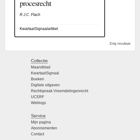
procesrecht
R.J.C. Flach
KwartaalSignaalartikel
Enig resultaat
Collectie
Maandblad
KwartaalSignaal
Boeken
Digitale uitgaven
Rechtspraak Vreemdelingenrecht
UCERF
Weblogs
Service
Mijn pagina
Abonnementen
Contact