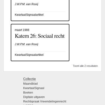
J.W.P.M. van Rooij
KwartaalSignaalartikel
maart 1988
Katern 26: Sociaal recht
J.W.P.M. van Rooij
KwartaalSignaalartikel
Toont alle 2 resultaten
Collectie
Maandblad
KwartaalSignaal
Boeken
Digitale uitgaven
Rechtspraak Vreemdelingenrecht