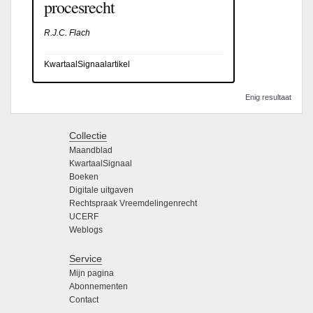
procesrecht
R.J.C. Flach
KwartaalSignaalartikel
Enig resultaat
Collectie
Maandblad
KwartaalSignaal
Boeken
Digitale uitgaven
Rechtspraak Vreemdelingenrecht
UCERF
Weblogs
Service
Mijn pagina
Abonnementen
Contact