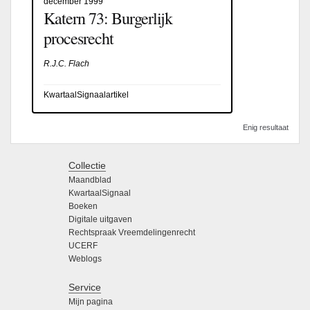
december 1999
Katern 73: Burgerlijk
procesrecht
R.J.C. Flach
KwartaalSignaalartikel
Enig resultaat
Collectie
Maandblad
KwartaalSignaal
Boeken
Digitale uitgaven
Rechtspraak Vreemdelingenrecht
UCERF
Weblogs
Service
Mijn pagina