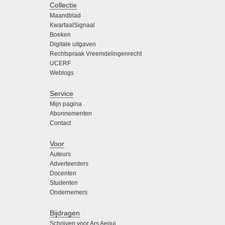
Collectie
Maandblad
KwartaalSignaal
Boeken
Digitale uitgaven
Rechtspraak Vreemdelingenrecht
UCERF
Weblogs
Service
Mijn pagina
Abonnementen
Contact
Voor
Auteurs
Adverteerders
Docenten
Studenten
Ondernemers
Bijdragen
Schrijven voor Ars Aequi